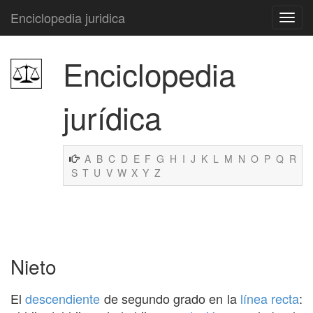
Enciclopedia juridica
Enciclopedia
jurídica
A
B
C
D
E
F
G
H
I
J
K
L
M
N
O
P
Q
R
S
T
U
V
W
X
Y
Z
Nieto
El
descendiente
de segundo grado en la
línea recta
: