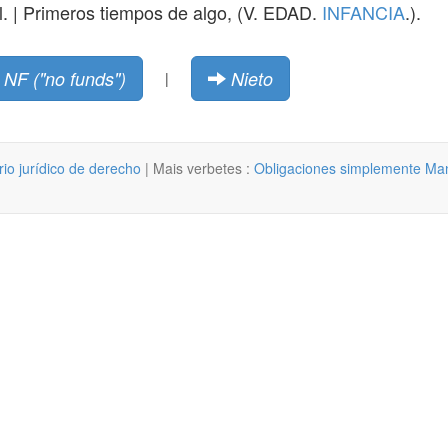
il. | Primeros tiempos de algo, (V. EDAD.
INFANCIA
.).
NF ("no funds")
Nieto
|
rio jurídico de derecho
| Mais verbetes :
Obligaciones simplemente M