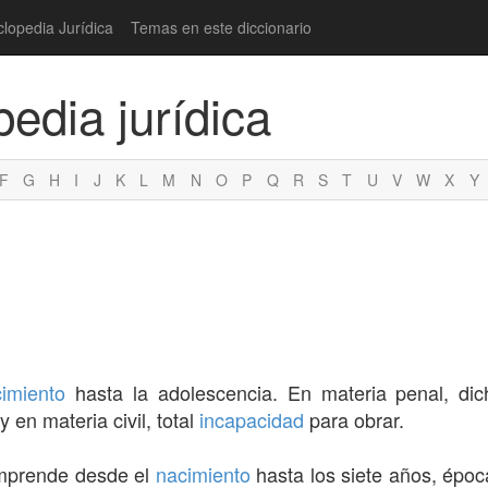
clopedia Jurídica
Temas en este diccionario
pedia jurídica
F
G
H
I
J
K
L
M
N
O
P
Q
R
S
T
U
V
W
X
Y
imiento
hasta la adolescencia. En materia penal, di
 y en materia civil, total
incapacidad
para obrar.
mprende desde el
nacimiento
hasta los siete años, épo