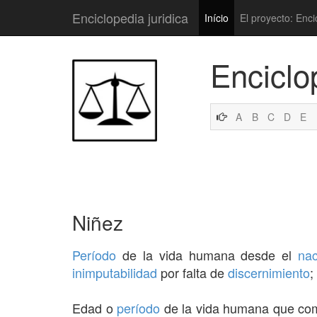
Enciclopedia juridica
Início
El proyecto: Enci
Enciclo
A
B
C
D
E
Niñez
Período
de la vida humana desde el
nac
inimputabilidad
por falta de
discernimiento
;
Edad o
período
de la vida humana que co