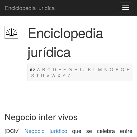
Enciclopedia juridica
Enciclopedia
jurídica
A
B
C
D
E
F
G
H
I
J
K
L
M
N
O
P
Q
R
S
T
U
V
W
X
Y
Z
Negocio inter vivos
[DCiv]
Negocio jurídico
que se celebra entre