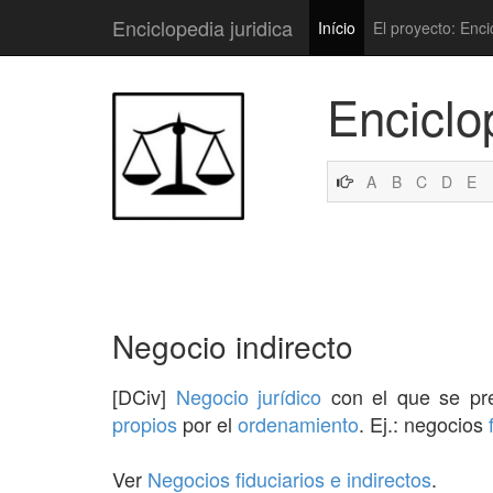
Enciclopedia juridica
Início
El proyecto: Enci
Enciclo
A
B
C
D
E
Negocio indirecto
[DCiv]
Negocio jurídico
con el que se pr
propios
por el
ordenamiento
. Ej.: negocios
Ver
Negocios fiduciarios e indirectos
.