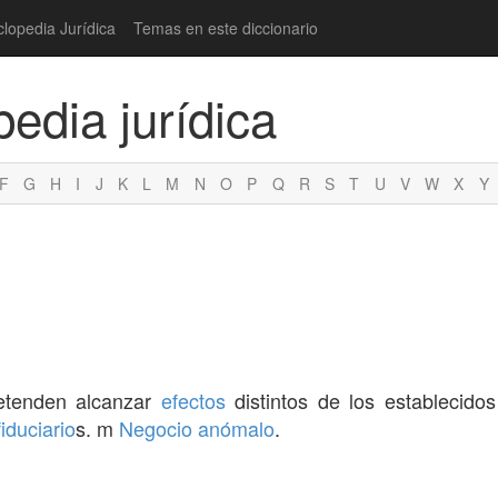
clopedia Jurídica
Temas en este diccionario
pedia jurídica
F
G
H
I
J
K
L
M
N
O
P
Q
R
S
T
U
V
W
X
Y
etenden alcanzar
efectos
distintos de los establecid
fiduciario
s. m
Negocio anómalo
.