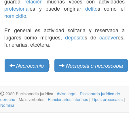
guarda
relación
muchas veces con actividades
profesional
es y puede originar
delito
s como el
homicidio
.
En general es actividad solitaria y reservada a
lugares como morgues,
depósito
s de
cadáver
es,
funerarias, etcétera.
Necrocomio
Necropsia o necroscopia
|
2020 Enciclopedia jurídica |
Aviso legal
|
Diccionario jurídico de
derecho
| Mais verbetes :
Funcionarios interinos
|
Tipos procesales
|
Nómina