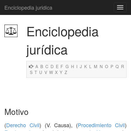
Enciclopedia juridica
Enciclopedia
jurídica
A
B
C
D
E
F
G
H
I
J
K
L
M
N
O
P
Q
R
S
T
U
V
W
X
Y
Z
Motivo
(
Derecho Civil
) (V. Causa), (
Procedimiento Civil
)