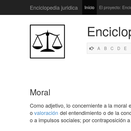
Enciclopedia juridica
Início
El proyecto: Enci
Enciclo
A
B
C
D
E
Moral
Como adjetivo, lo concerniente a la moral en
o
valoración
del entendimiento o de la con
o a impulsos sociales; por contraposición a