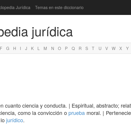
clopedia Jurídica
Temas en este diccionario
pedia jurídica
F
G
H
I
J
K
L
M
N
O
P
Q
R
S
T
U
V
W
X
Y
 cuanto ciencia y conducta. | Espiritual, abstracto; rela
ciencia, como la convicción o
prueba
moral. | Pertenecie
 lo
jurídico
.