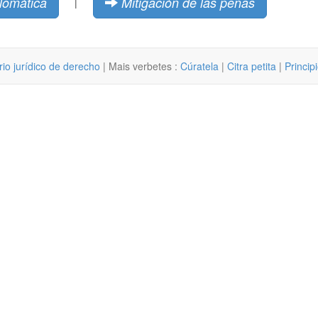
lomática
Mitigación de las penas
|
rio jurídico de derecho
| Mais verbetes :
Cúratela
|
Citra petita
|
Princip