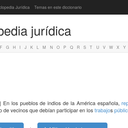
clopedia Jurídica
Temas en este diccionario
pedia jurídica
F
G
H
I
J
K
L
M
N
O
P
Q
R
S
T
U
V
W
X
Y
| En los pueblos de indios de la América española,
re
o de vecinos que debían participar en los
trabajo
s
públi