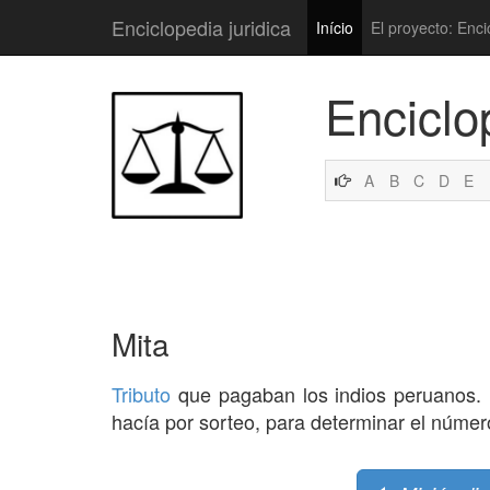
Enciclopedia juridica
Início
El proyecto: Enci
Enciclo
A
B
C
D
E
Mita
Tributo
que pagaban los indios peruanos. 
hacía por sorteo, para determinar el númer