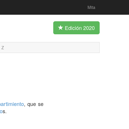
Mita
Edición 2020
Z
partimiento
, que se
co
s.