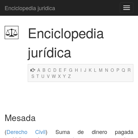
Enciclopedia juridica
Enciclopedia
jurídica
A
B
C
D
E
F
G
H
I
J
K
L
M
N
O
P
Q
R
S
T
U
V
W
X
Y
Z
Mesada
(
Derecho Civil
) Suma de dinero pagada