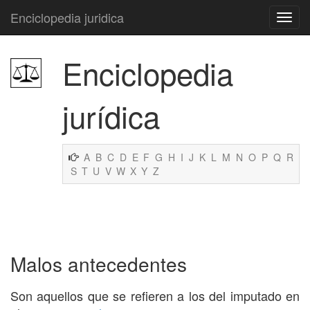
Enciclopedia juridica
Enciclopedia
jurídica
A
B
C
D
E
F
G
H
I
J
K
L
M
N
O
P
Q
R
S
T
U
V
W
X
Y
Z
Malos antecedentes
Son aquellos que se refieren a los del imputado en