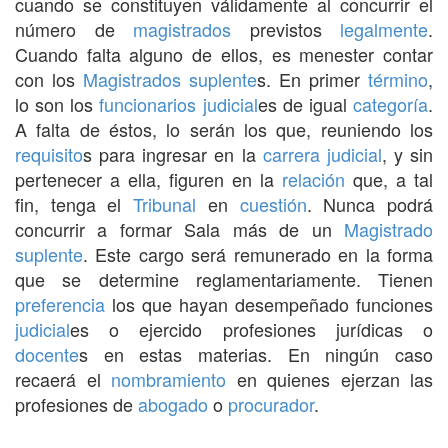
cuando se constituyen válidamente al concurrir el
número de
magistrados
previstos
legalmente
.
Cuando falta alguno de ellos, es menester contar
con los
Magistrados
suplente
s. En primer
término
,
lo son los
funcionarios
judicial
es de igual
categoría
.
A falta de éstos, lo serán los que, reuniendo los
requisito
s para ingresar en la
carrera judicial
, y sin
pertenecer a ella, figuren en la
relación
que, a tal
fin, tenga el
Tribunal
en
cuestión
. Nunca podrá
concurrir a formar Sala más de un
Magistrado
suplente
. Este cargo será remunerado en la forma
que se determine reglamentariamente. Tienen
preferencia
los que hayan desempeñado funciones
judicial
es o ejercido profesiones jurídicas o
docente
s en estas materias. En ningún caso
recaerá el
nombramiento
en quienes ejerzan las
profesiones de
abogado
o
procurador
.