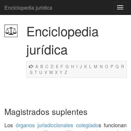
Enciclopedia juridica
Enciclopedia
jurídica
A
B
C
D
E
F
G
H
I
J
K
L
M
N
O
P
Q
R
S
T
U
V
W
X
Y
Z
Magistrados suplentes
Los
órganos jurisdiccionales
colegiado
s funcionan