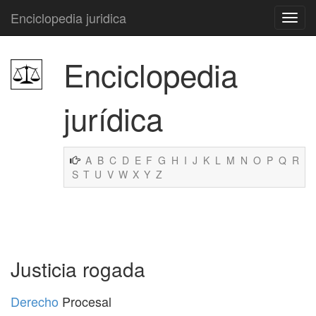
Enciclopedia juridica
Enciclopedia
jurídica
A
B
C
D
E
F
G
H
I
J
K
L
M
N
O
P
Q
R
S
T
U
V
W
X
Y
Z
Justicia rogada
Derecho
Procesal