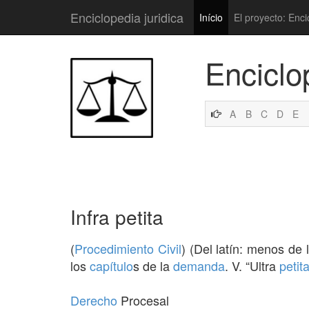
Enciclopedia juridica
Início
El proyecto: Enci
Enciclo
A
B
C
D
E
Infra petita
(
Procedimiento Civil
) (Del latín: menos de 
los
capítulo
s de la
demanda
. V. “Ultra
petit
Derecho
Procesal