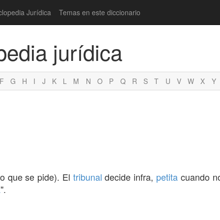
clopedia Jurídica
Temas en este diccionario
pedia jurídica
F
G
H
I
J
K
L
M
N
O
P
Q
R
S
T
U
V
W
X
Y
lo que se pide). El
tribunal
decide infra,
petita
cuando no
a
".