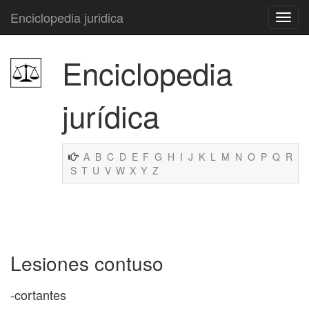
Enciclopedia juridica
Enciclopedia
jurídica
A
B
C
D
E
F
G
H
I
J
K
L
M
N
O
P
Q
R
S
T
U
V
W
X
Y
Z
Lesiones contuso
-cortantes