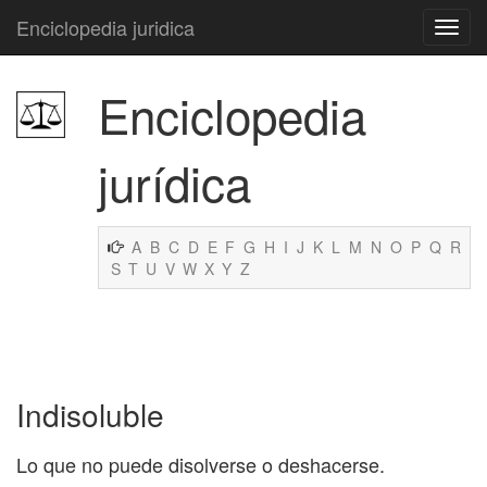
Enciclopedia juridica
Enciclopedia
jurídica
A
B
C
D
E
F
G
H
I
J
K
L
M
N
O
P
Q
R
S
T
U
V
W
X
Y
Z
Indisoluble
Lo que no puede disolverse o deshacerse.