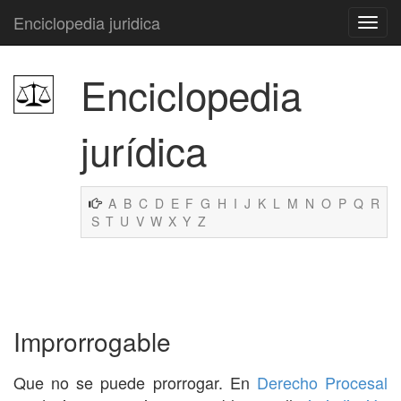
Enciclopedia juridica
Enciclopedia
jurídica
A
B
C
D
E
F
G
H
I
J
K
L
M
N
O
P
Q
R
S
T
U
V
W
X
Y
Z
Improrrogable
Que no se puede prorrogar. En
Derecho Procesal