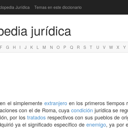
clopedia Jurídica
Temas en este diccionario
pedia jurídica
F
G
H
I
J
K
L
M
N
O
P
Q
R
S
T
U
V
W
X
Y
ien el simplemente
extranjero
en los primeros tiempos r
laciones con el de Roma, cuya
condición
jurídica se reg
ión, por los
tratados
respectivos con sus pueblos de ori
dquirió ya el significado específico de
enemigo
, ya por 