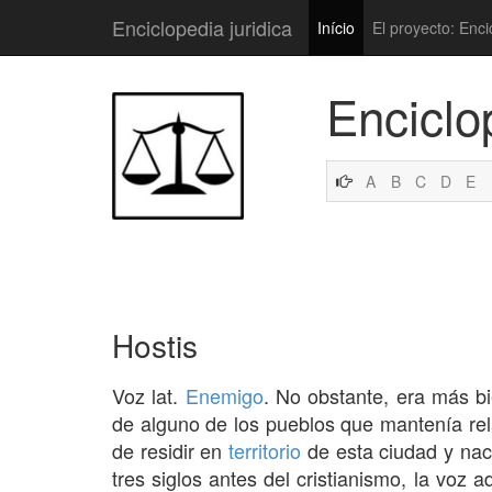
Enciclopedia juridica
Início
El proyecto: Enci
Enciclo
A
B
C
D
E
Hostis
Voz lat.
Enemigo
. No obstante, era más b
de alguno de los pueblos que mantenía re
de residir en
territorio
de esta ciudad y nac
tres siglos antes del cristianismo, la voz a