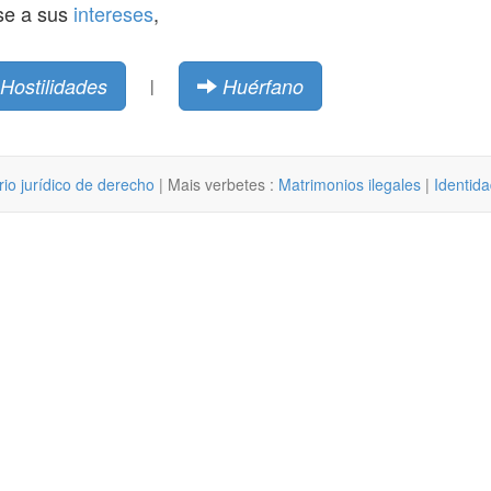
se a sus
intereses
,
Hostilidades
Huérfano
|
rio jurídico de derecho
| Mais verbetes :
Matrimonios ilegales
|
Identid