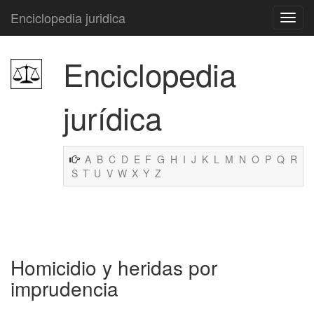
Enciclopedia juridica
Enciclopedia
jurídica
A
B
C
D
E
F
G
H
I
J
K
L
M
N
O
P
Q
R
S
T
U
V
W
X
Y
Z
Homicidio y heridas por
imprudencia