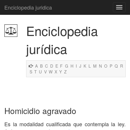
Enciclopedia juridica
Enciclopedia
jurídica
A
B
C
D
E
F
G
H
I
J
K
L
M
N
O
P
Q
R
S
T
U
V
W
X
Y
Z
Homicidio agravado
Es la modalidad cualificada que contempla la ley.