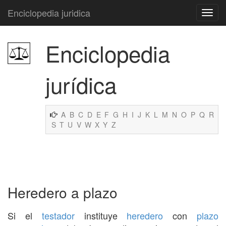
Enciclopedia juridica
Enciclopedia
jurídica
A
B
C
D
E
F
G
H
I
J
K
L
M
N
O
P
Q
R
S
T
U
V
W
X
Y
Z
Heredero a plazo
Si el
testador
instituye
heredero
con
plazo