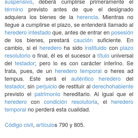
suspensivo
, deberá cumplirse primeramente el
término
previsto antes de que el designado
adquiera los bienes de la
herencia
. Mientras no
llegue a cumplirse el plazo, se entenderá llamado al
heredero
intestado
que, antes de entrar en
posesión
de los bienes, prestará
caución
suficiente. En
cambio, si el
heredero
ha sido
instituido
con
plazo
resolutorio
o final, él es el sucesor a
título
universal
del
testador
; pero lo es con carácter interino. Se
trata, pues, de un
heredero
temporal
o heres ad
tempus. Este será el
auténtico
heredero
del
testador
, sin
perjuicio
de restituir al
derechohabiente
previsto el
patrimonio
hereditario. Al igual que el
heredero
con
condición resolutoria
, el
heredero
temporal
no perderá esta cualidad.
Código civil
,
artículo
s 790 y 805.