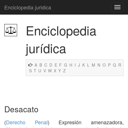
Enciclopedia juridica
Enciclopedia
jurídica
A
B
C
D
E
F
G
H
I
J
K
L
M
N
O
P
Q
R
S
T
U
V
W
X
Y
Z
Desacato
(
Derecho Penal
) Expresión amenazadora,