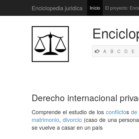
Enciclopedia juridica
Início
El proyecto: Enci
Enciclo
A
B
C
D
E
Derecho internacional priva
Comprende el estudio de los
conflicto
s
de
matrimonio
,
divorcio
(caso de una persona 
se vuelve a casar en un país