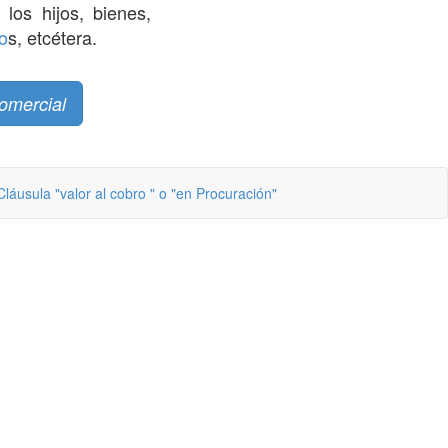
los hijos, bienes,
o
s, etcétera.
omercial
Cláusula "valor al cobro " o "en Procuración"