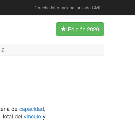
Derecho internacional privado Civil
Edición 2020
Z
teria de
capacidad
,
n
total del
vínculo
y