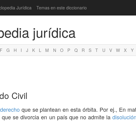
clopedia Jurídica
Temas en este diccionario
pedia jurídica
F
G
H
I
J
K
L
M
N
O
P
Q
R
S
T
U
V
W
X
Y
do Civil
 derecho
que se plantean en esta órbita. Por ej., En ma
que se divorcia en un país que no admite la
disolució