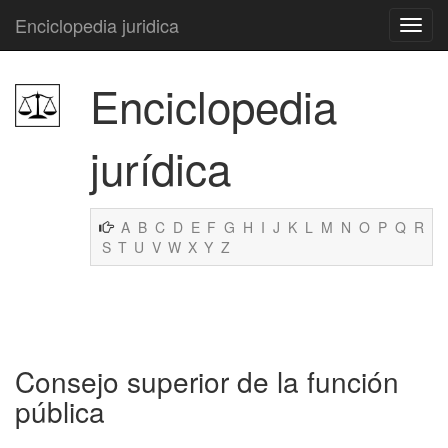
Enciclopedia juridica
Enciclopedia
jurídica
A
B
C
D
E
F
G
H
I
J
K
L
M
N
O
P
Q
R
S
T
U
V
W
X
Y
Z
Consejo superior de la función
pública