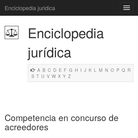
Enciclopedia juridica
Enciclopedia
jurídica
A
B
C
D
E
F
G
H
I
J
K
L
M
N
O
P
Q
R
S
T
U
V
W
X
Y
Z
Competencia en concurso de
acreedores