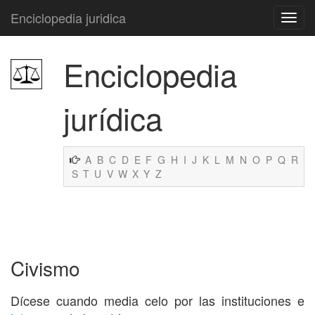
Enciclopedia juridica
Enciclopedia
jurídica
A
B
C
D
E
F
G
H
I
J
K
L
M
N
O
P
Q
R
S
T
U
V
W
X
Y
Z
Civismo
Dícese cuando media celo por las instituciones e