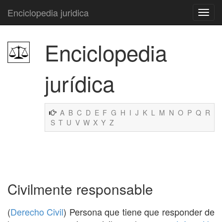
Enciclopedia juridica
Enciclopedia
jurídica
A
B
C
D
E
F
G
H
I
J
K
L
M
N
O
P
Q
R
S
T
U
V
W
X
Y
Z
Civilmente responsable
(
Derecho Civil
) Persona que tiene que responder de