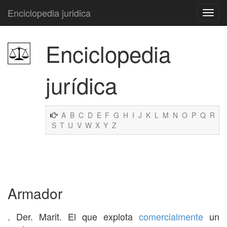
Enciclopedia juridica
Enciclopedia
jurídica
A
B
C
D
E
F
G
H
I
J
K
L
M
N
O
P
Q
R
S
T
U
V
W
X
Y
Z
Armador
. Der. Marit. El que explota
comercialmente
un