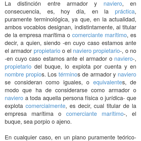
La distinción entre armador y
naviero
, en
consecuencia, es, hoy día, en la
práctica
,
puramente terminológica, ya que, en la actualidad,
ambos vocablos designan, indistintamente, al titular
de la empresa marítima o
comerciante marítimo
, es
decir, a quien, siendo -en cuyo caso estamos ante
el armador
propietario
o el
naviero
propietario
-, o no
-en cuyo caso estamos ante el armador o
naviero
-,
propietario
del buque, lo explota por cuenta y en
nombre propio
s. Los
término
s de armador y
naviero
se consideran como iguales, o
equivalente
s, de
modo que ha de considerarse como armador o
naviero
a toda aquella persona física o jurídica- que
explota
comercialmente
, es decir, cual titular de la
empresa marítima o
comerciante marítimo
-, el
buque, sea porpio o ajeno.
En cualquier caso, en un plano puramente teórico-