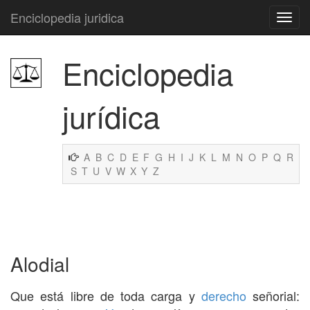
Enciclopedia juridica
Enciclopedia
jurídica
A
B
C
D
E
F
G
H
I
J
K
L
M
N
O
P
Q
R
S
T
U
V
W
X
Y
Z
Alodial
Que está libre de toda carga y
derecho
señorial: