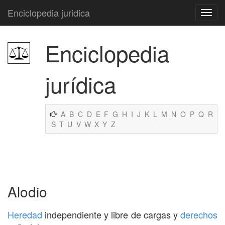
Enciclopedia juridica
Enciclopedia
jurídica
A
B
C
D
E
F
G
H
I
J
K
L
M
N
O
P
Q
R
S
T
U
V
W
X
Y
Z
Alodio
Heredad
independiente y libre de cargas y
derechos