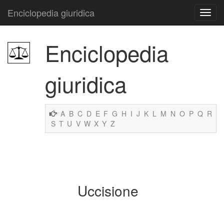
Enciclopedia giuridica
Enciclopedia
giuridica
A
B
C
D
E
F
G
H
I
J
K
L
M
N
O
P
Q
R
S
T
U
V
W
X
Y
Z
Uccisione