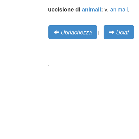
v.
animali
.
uccisione di
animali
:
Ubriachezza
Uclaf
|
.