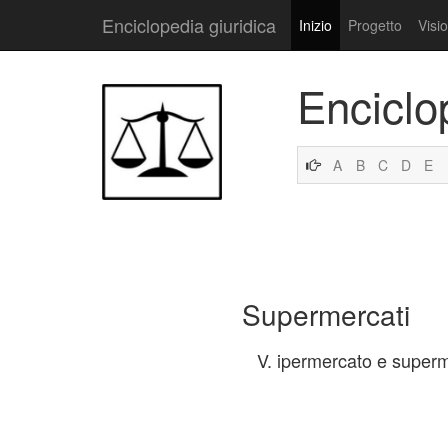
Enciclopedia giuridica
Inizio
Progetto
Visi
Enciclo
A
B
C
D
E
Supermercati
V. ipermercato e super