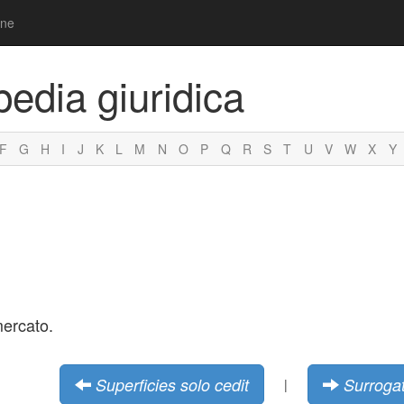
one
pedia giuridica
F
G
H
I
J
K
L
M
N
O
P
Q
R
S
T
U
V
W
X
Y
mercato.
Superficies solo cedit
Surrogat
|