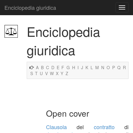
Enciclopedia giuridica
Enciclopedia
giuridica
A
B
C
D
E
F
G
H
I
J
K
L
M
N
O
P
Q
R
S
T
U
V
W
X
Y
Z
Open cover
Clausola
del
contratto
di