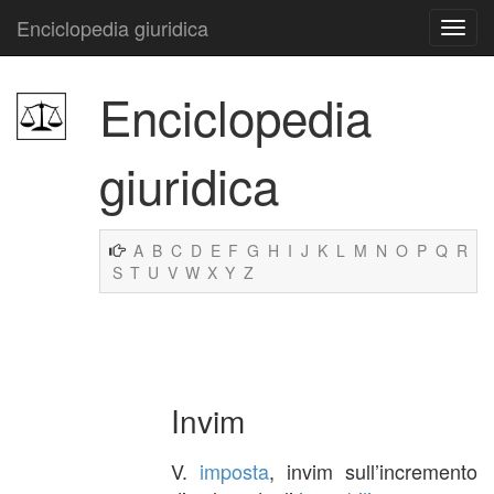
Enciclopedia giuridica
Enciclopedia
giuridica
A
B
C
D
E
F
G
H
I
J
K
L
M
N
O
P
Q
R
S
T
U
V
W
X
Y
Z
Invim
V.
imposta
, invim sull’incremento