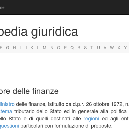
one
pedia giuridica
F
G
H
I
J
K
L
M
N
O
P
Q
R
S
T
U
V
W
X
Y
ore delle finanze
inistro
delle finanze, istituito da d.p.r. 26 ottobre 1972,
stema
tributario dello Stato ed in generale alla politica 
ello Stato e di quelli destinati alle
regioni
ed agli enti 
questioni
particolari con formulazione di proposte.