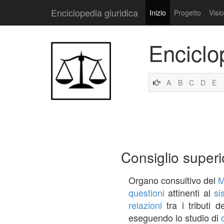
Enciclopedia giuridica
Inizio
Progetto
Visi
Enciclo
A
B
C
D
E
Consiglio superi
Organo consultivo del
M
questioni
attinenti al
si
relazioni
tra i tributi d
eseguendo lo studio di