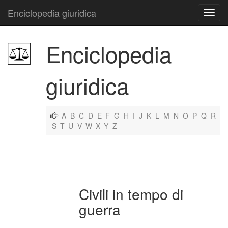
Enciclopedia giuridica
Enciclopedia
giuridica
A
B
C
D
E
F
G
H
I
J
K
L
M
N
O
P
Q
R
S
T
U
V
W
X
Y
Z
Civili in tempo di
guerra