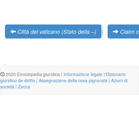
Città del vaticano (Stato della –)
Claim c
|
.
2020 Enciclopedia giurídica |
Informazione legale
|
Dizionario
giuridico de diritto
|
Assegnazione della cosa pignorata
|
Azioni di
società
|
Zecca