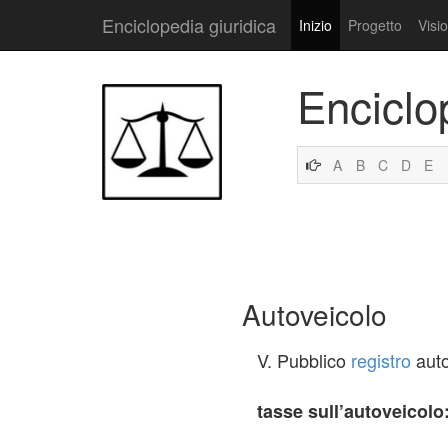
Enciclopedia giuridica
Inizio
Progetto
Visi
Enciclo
A
B
C
D
E
Autoveicolo
V. Pubblico
registro
auto
tasse sull’autoveicolo