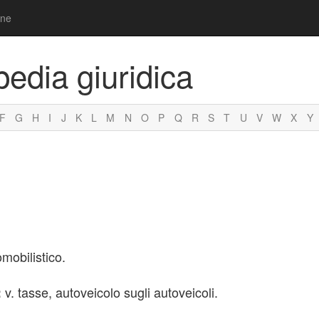
one
pedia giuridica
F
G
H
I
J
K
L
M
N
O
P
Q
R
S
T
U
V
W
X
Y
mobilistico.
v. tasse, autoveicolo sugli autoveicoli.
: