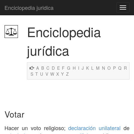
Enciclopedia juridica
Enciclopedia
jurídica
A
B
C
D
E
F
G
H
I
J
K
L
M
N
O
P
Q
R
S
T
U
V
W
X
Y
Z
Votar
Hacer un voto religioso;
declaración
unilateral
de