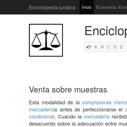
Enciclopedia juridica
Início
El proyecto: Enci
Enciclo
A
B
C
D
E
Venta sobre muestras
Esta modalidad de la
compraventa merca
mercadería
s antes de perfeccionarse el
condicional
. Cuando la
mercadería
recibid
desacuerdo sobre la adecuación entre mu