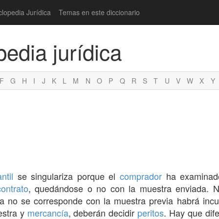
clopedia Jurídica
Temas en este diccionario
pedia jurídica
F
G
H
I
J
K
L
M
N
O
P
Q
R
S
T
U
V
W
X
Y
ntil
se singulariza porque el
comprador
ha examinado
contrato
, quedándose o no con la muestra enviada.
a no se corresponde con la muestra previa habrá incu
estra y
mercancía
, deberán decidir
peritos
. Hay que dife