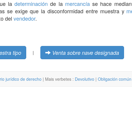
que la
determinación
de la
mercancía
se hace mediant
ras se exige que la disconformidad entre muestra y
me
to del
vendedor
.
stra tipo
Venta sobre nave designada
|
rio jurídico de derecho
| Mais verbetes :
Devolutivo
|
Obligación común