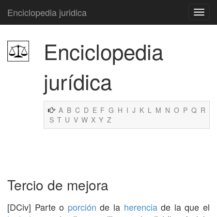
Enciclopedia juridica
Enciclopedia
jurídica
A
B
C
D
E
F
G
H
I
J
K
L
M
N
O
P
Q
R
S
T
U
V
W
X
Y
Z
Tercio de mejora
[DCiv] Parte o
porción
de la
herencia
de la que el