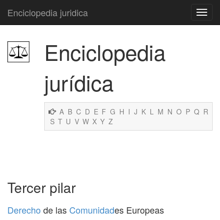
Enciclopedia juridica
Enciclopedia
jurídica
A
B
C
D
E
F
G
H
I
J
K
L
M
N
O
P
Q
R
S
T
U
V
W
X
Y
Z
Tercer pilar
Derecho
de las
Comunidad
es Europeas