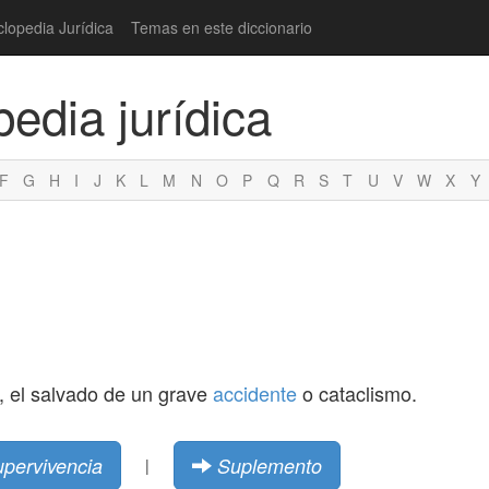
clopedia Jurídica
Temas en este diccionario
pedia jurídica
F
G
H
I
J
K
L
M
N
O
P
Q
R
S
T
U
V
W
X
Y
, el salvado de un grave
accidente
o cataclismo.
pervivencia
Suplemento
|