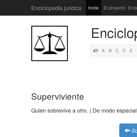
Enciclopedia juridica
Início
El proyecto: Enci
Enciclo
A
B
C
D
E
Superviviente
Quien sobrevive a otro. | De modo especial
Su