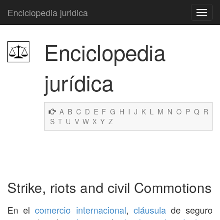
Enciclopedia juridica
Enciclopedia
jurídica
A
B
C
D
E
F
G
H
I
J
K
L
M
N
O
P
Q
R
S
T
U
V
W
X
Y
Z
Strike, riots and civil Commotions
En el
comercio internacional
,
cláusula
de seguro