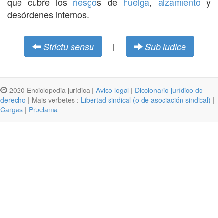
que cubre los
riesgo
s de
huelga
,
alzamiento
y
desórdenes internos.
Strictu sensu
Sub iudice
|
2020 Enciclopedia jurídica |
Aviso legal
|
Diccionario jurídico de
derecho
| Mais verbetes :
Libertad sindical (o de asociación sindical)
|
Cargas
|
Proclama