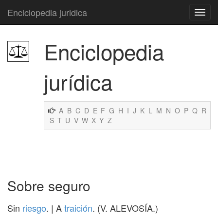
Enciclopedia juridica
Enciclopedia
jurídica
A
B
C
D
E
F
G
H
I
J
K
L
M
N
O
P
Q
R
S
T
U
V
W
X
Y
Z
Sobre seguro
Sin
riesgo
. | A
traición
. (V. ALEVOSÍA.)