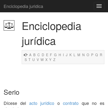
Enciclopedia juridica
Enciclopedia
jurídica
A
B
C
D
E
F
G
H
I
J
K
L
M
N
O
P
Q
R
S
T
U
V
W
X
Y
Z
Serio
Dícese del
acto jurídico
o
contrato
que no es