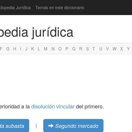
clopedia Jurídica
Temas en este diccionario
pedia jurídica
F
G
H
I
J
K
L
M
N
O
P
Q
R
S
T
U
V
W
X
Y
rioridad a la
disolución
vincular
del primero.
a subasta
Segundo mercado
|