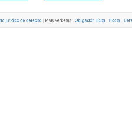
rio jurídico de derecho
| Mais verbetes :
Obligación ilícita
|
Picota
|
Dere