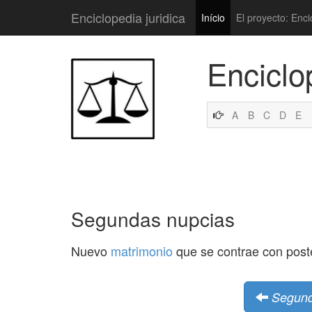
Enciclopedia juridica
Início
El proyecto: Enci
Enciclo
A
B
C
D
E
Segundas nupcias
Nuevo
matrimonio
que se contrae con poste
Segund