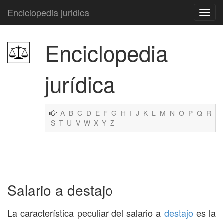
Enciclopedia juridica
Enciclopedia
jurídica
A
B
C
D
E
F
G
H
I
J
K
L
M
N
O
P
Q
R
S
T
U
V
W
X
Y
Z
Salario a destajo
La característica peculiar del salario a
destajo
es la