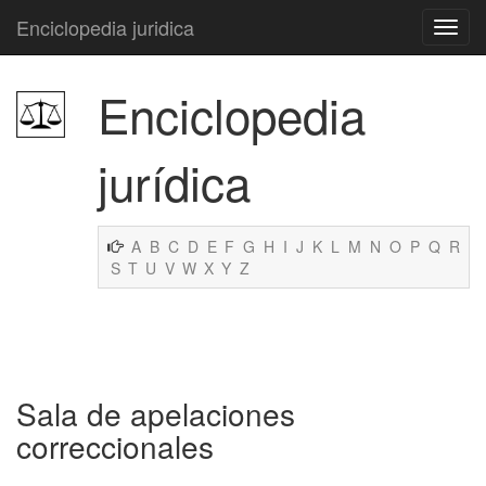
Enciclopedia juridica
Enciclopedia
jurídica
A
B
C
D
E
F
G
H
I
J
K
L
M
N
O
P
Q
R
S
T
U
V
W
X
Y
Z
Sala de apelaciones
correccionales