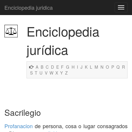
Enciclopedia juridica
Enciclopedia
jurídica
A
B
C
D
E
F
G
H
I
J
K
L
M
N
O
P
Q
R
S
T
U
V
W
X
Y
Z
Sacrilegio
Profanacion
de persona, cosa o lugar consagrados