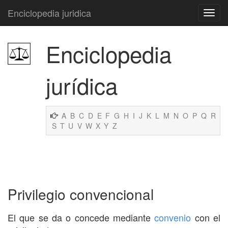
Enciclopedia juridica
Enciclopedia
jurídica
A
B
C
D
E
F
G
H
I
J
K
L
M
N
O
P
Q
R
S
T
U
V
W
X
Y
Z
Privilegio convencional
El que se da o concede mediante
convenio
con el