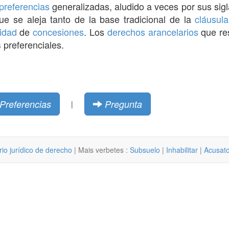
preferencias
generalizadas, aludido a veces por sus sig
que se aleja tanto de la base tradicional de la
cláusul
idad
de
concesiones
. Los
derechos arancelarios
que res
s
preferenciales.
Preferencias
Pregunta
|
rio jurídico de derecho
| Mais verbetes :
Subsuelo
|
Inhabilitar
|
Acusato