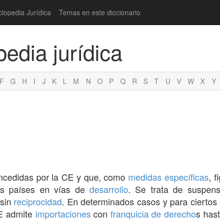
clopedia Jurídica
Temas en este diccionario
pedia jurídica
F
G
H
I
J
K
L
M
N
O
P
Q
R
S
T
U
V
W
X
Y
ncedidas por la CE y que, como
medidas específicas
, 
os países en vías de
desarrollo
. Se trata de suspens
sin
reciprocidad
. En determinados casos y para ciertos
CE admite
importaciones
con
franquicia
de derecho
s has