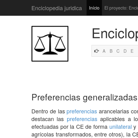
Enciclopedia juridica
Início
El proyecto: Enci
Enciclo
A
B
C
D
E
Preferencias generalizadas
Dentro de las
preferencias
arancelarias co
destacan las
preferencias
aplicables a l
efectuadas por la CE de forma
unilateral
y 
agrícolas transformados, entre otros), la 